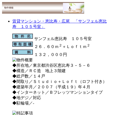
賃貸マンション・恵比寿・広尾 「サンフェル恵比
寿 １０５号室」
サンフェル恵比寿 １０５号室
２
２
２６．６０ｍ
＋Ｌｏｆｔｍ
１３２，０００円
◆所在地／東京都渋谷区恵比寿３－５－６
◆構造／ＲＣ造 地上３階建
◆総戸数／１４戸
◆間取り／Ｓｔｕｄｉｏ＋Ｌｏｆｔ（ロフト付き）
◆建築年月／２００７（平成１９）年４月
◆インターネット／Ｂフレッツマンションタイプ
◆地デジ／対応
◆駐輪場／-