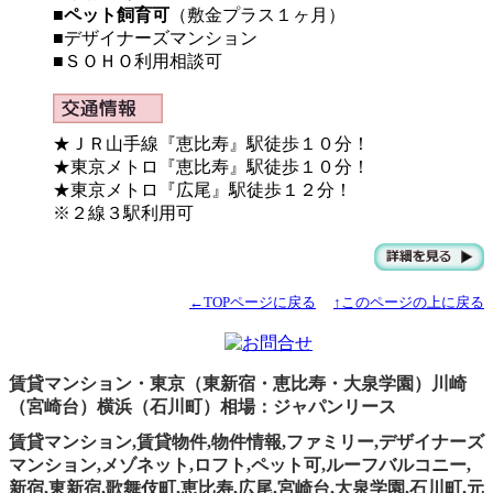
■
ペット飼育可
（敷金プラス１ヶ月）
■デザイナーズマンション
■ＳＯＨＯ利用相談可
★ＪＲ山手線『恵比寿』駅徒歩１０分！
★東京メトロ『恵比寿』駅徒歩１０分！
★東京メトロ『広尾』駅徒歩１２分！
※２線３駅利用可
←TOPページに戻る
↑このページの上に戻る
賃貸マンション・東京（東新宿・恵比寿・大泉学園）川崎
（宮崎台）横浜（石川町）相場：ジャパンリース
賃貸マンション,賃貸物件,物件情報,ファミリー,デザイナーズ
マンション,メゾネット,ロフト,ペット可,ルーフバルコニー,
新宿,東新宿,歌舞伎町,恵比寿,広尾,宮崎台,大泉学園,石川町,元